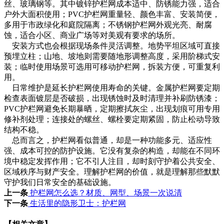
丝、玻璃钢等。其中镀锌护栏网成本适中、防锈能力强，适合
户外大面积使用；PVC护栏网重量轻、颜色丰富、安装简便，
多用于市政绿化和庭院隔离；不锈钢护栏网外观光亮、耐腐
蚀，适合小区、商业广场等对美观有要求的场所。
安装方式也会根据现场条件灵活调整。地势平坦区域可直接
预埋立柱；山地、坡地则需要随地形调整高度，采用阶梯式安
装；临时使用场景可选用可移动护栏网，拆装方便，可重复利
用。
日常维护是延长护栏网使用寿命的关键。金属护栏网要定期
检查表面镀层是否破损，出现锈蚀时及时清理并补刷防锈漆；
PVC护栏网避免长期暴晒，定期擦拭灰尘，出现划痕可用专用
修补剂处理；连接处的螺丝、螺栓要定期紧固，防止松动导致
结构不稳。
总而言之，护栏网看似普通，却是一种功能多元、适应性
强、成本可控的防护设施。它没有复杂的构造，却能在不同环
境中稳定发挥作用；它不引人注目，却时刻守护着公共安全、
区域秩序与财产安全。理解护栏网的价值，就是理解那些默默
守护我们日常安全的基础设施。
上一条
护栏网怎么选？材质、网型、场景一次说清
下一条
生活里的隐形卫士：护栏网