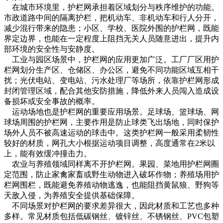
在城市环境里，护栏网承担着区域划分与秩序维护的功能。
市政道路中间的隔离护栏，把机动车、非机动车和行人分开，
减少混行带来的隐患；小区、学校、医院外围的护栏网，既能
界定边界，也能在一定程度上阻挡无关人员随意进出，提升内
部环境的安全性与安静度。
工业与园区场景中，护栏网的应用更加广泛。工厂厂区用护
栏网划分生产区、仓储区、办公区，避免不同功能区域互相干
扰；光伏电站、变电站、污水处理厂等场所，依靠护栏网形成
封闭管理区域，配合其他安防措施，降低外来人员闯入造成设
备损坏或安全事故的概率。
运动场地也是护栏网的重要应用场景。足球场、篮球场、网
球场周围的护栏网，主要作用是防止球类飞出场地，同时保护
场外人员不被高速运动的球击中。这类护栏网一般采用柔韧性
较好的材质，网孔大小根据运动项目调整，高度通常在2米以
上，能有效缓冲撞击力。
农业与养殖领域同样离不开护栏网。果园、菜地用护栏网圈
定范围，防止家禽家畜或野生动物进入破坏作物；养殖场用护
栏网围栏，既能避免养殖动物逃逸，也能阻挡黄鼠狼、野狗等
天敌入侵，为养殖安全提供基础保障。
不同场景对护栏网的要求差异很大，因此材质和工艺也多种
多样。常见材质包括低碳钢丝、镀锌丝、不锈钢丝、PVC包塑