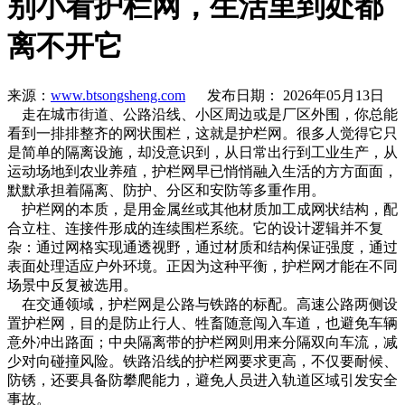
别小看护栏网，生活里到处都
离不开它
来源：
www.btsongsheng.com
发布日期： 2026年05月13日
走在城市街道、公路沿线、小区周边或是厂区外围，你总能
看到一排排整齐的网状围栏，这就是护栏网。很多人觉得它只
是简单的隔离设施，却没意识到，从日常出行到工业生产，从
运动场地到农业养殖，护栏网早已悄悄融入生活的方方面面，
默默承担着隔离、防护、分区和安防等多重作用。
护栏网的本质，是用金属丝或其他材质加工成网状结构，配
合立柱、连接件形成的连续围栏系统。它的设计逻辑并不复
杂：通过网格实现通透视野，通过材质和结构保证强度，通过
表面处理适应户外环境。正因为这种平衡，护栏网才能在不同
场景中反复被选用。
在交通领域，护栏网是公路与铁路的标配。高速公路两侧设
置护栏网，目的是防止行人、牲畜随意闯入车道，也避免车辆
意外冲出路面；中央隔离带的护栏网则用来分隔双向车流，减
少对向碰撞风险。铁路沿线的护栏网要求更高，不仅要耐候、
防锈，还要具备防攀爬能力，避免人员进入轨道区域引发安全
事故。