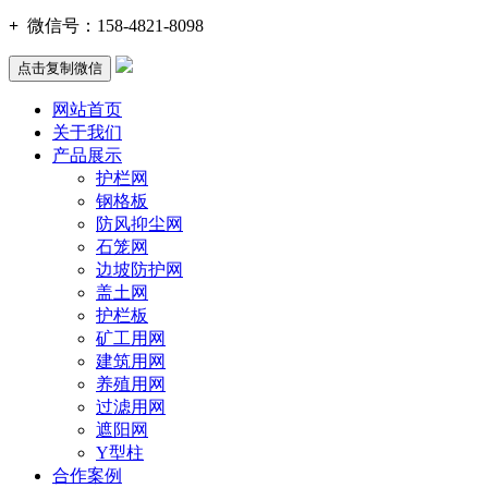
+
微信号：
158-4821-8098
点击复制微信
网站首页
关于我们
产品展示
护栏网
钢格板
防风抑尘网
石笼网
边坡防护网
盖土网
护栏板
矿工用网
建筑用网
养殖用网
过滤用网
遮阳网
Y型柱
合作案例