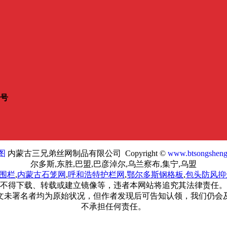
7号
图
内蒙古三兄弟丝网制品有限公司 Copyright ©
www.btsongshen
尔多斯,东胜,巴盟,巴彦淖尔,乌兰察布,集宁,乌盟
围栏
,
内蒙古石笼网
,
呼和浩特护栏网
,
鄂尔多斯钢格板
,
包头防风抑
不得下载、转载或建立镜像等，违者本网站将追究其法律责任。
文未署名者均为原始状况，但作者发现后可告知认领，我们仍会
不承担任何责任。