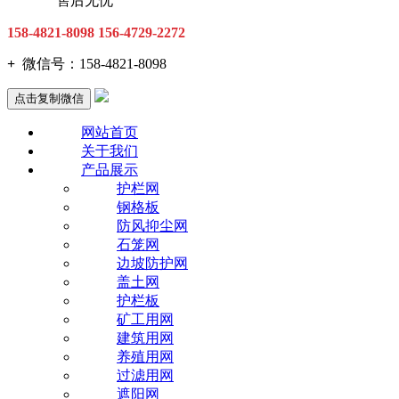
售后无忧
158-4821-8098
156-4729-2272
+
微信号：
158-4821-8098
点击复制微信
网站首页
关于我们
产品展示
护栏网
钢格板
防风抑尘网
石笼网
边坡防护网
盖土网
护栏板
矿工用网
建筑用网
养殖用网
过滤用网
遮阳网