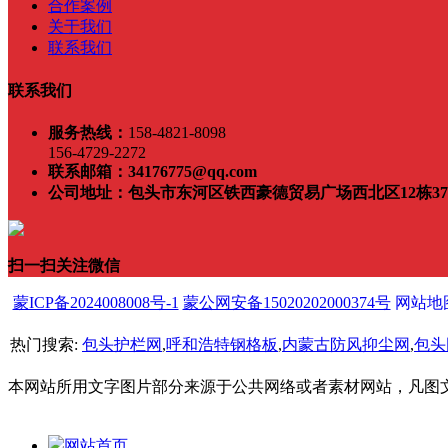
合作案例
关于我们
联系我们
联系我们
服务热线：
158-4821-8098
156-4729-2272
联系邮箱：
34176775@qq.com
公司地址：
包头市东河区铁西豪德贸易广场西北区12栋3
扫一扫关注微信
蒙ICP备2024008008号-1
蒙公网安备15020202000374号
网站地
热门搜索:
包头护栏网
,
呼和浩特钢格板
,
内蒙古防风抑尘网
,
包头
本网站所用文字图片部分来源于公共网络或者素材网站，凡图
网站首页