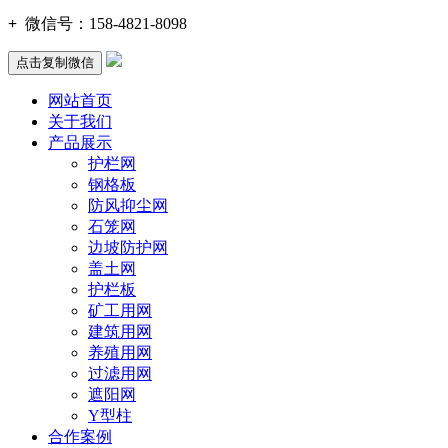
+
微信号：
158-4821-8098
点击复制微信
网站首页
关于我们
产品展示
护栏网
钢格板
防风抑尘网
石笼网
边坡防护网
盖土网
护栏板
矿工用网
建筑用网
养殖用网
过滤用网
遮阳网
Y型柱
合作案例